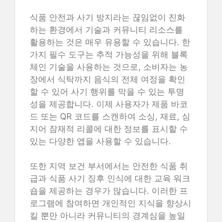
식품 안전과 사기 방지라는 끊임없이 진화
하는 환경에서 기술과 커뮤니티 리소스를
활용하는 것은 매우 유용할 수 있습니다. 한
가지 필수 도구는 추적 가능성을 위해 블록
체인 기술을 사용하는 것으로, 소비자는 농
장에서 식탁까지 음식의 전체 여정을 확인
할 수 있어 사기 행위를 막을 수 있는 투명
성을 제공합니다. 이제 사용자가 제품 바코
드 또는 QR 코드를 스캔하여 소싱, 재료, 심
지어 잠재적 리콜에 대한 정보를 표시할 수
있는 다양한 앱을 사용할 수 있습니다.
또한 지역 보건 부서에서는 안전한 식품 취
급과 식품 사기 징후 인식에 대한 교육 워크
숍을 제공하는 경우가 많습니다. 이러한 프
로그램에 참여하면 개인적인 지식을 향상시
킬 뿐만 아니라 커뮤니티의 경계심을 높일