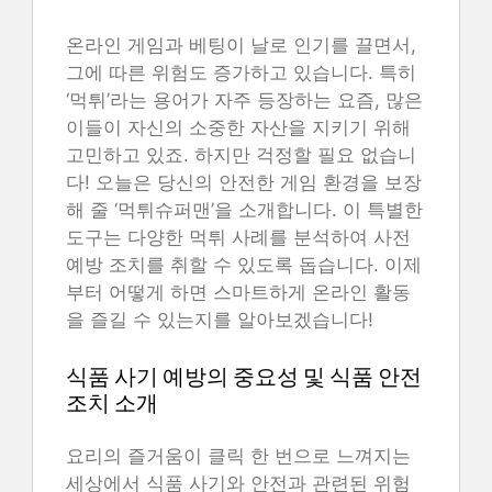
온라인 게임과 베팅이 날로 인기를 끌면서,
그에 따른 위험도 증가하고 있습니다. 특히
‘먹튀’라는 용어가 자주 등장하는 요즘, 많은
이들이 자신의 소중한 자산을 지키기 위해
고민하고 있죠. 하지만 걱정할 필요 없습니
다! 오늘은 당신의 안전한 게임 환경을 보장
해 줄 ‘먹튀슈퍼맨’을 소개합니다. 이 특별한
도구는 다양한 먹튀 사례를 분석하여 사전
예방 조치를 취할 수 있도록 돕습니다. 이제
부터 어떻게 하면 스마트하게 온라인 활동
을 즐길 수 있는지를 알아보겠습니다!
식품 사기 예방의 중요성 및 식품 안전
조치 소개
요리의 즐거움이 클릭 한 번으로 느껴지는
세상에서 식품 사기와 안전과 관련된 위험