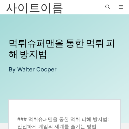
사이트이름
Skip
M
to
content
먹튀슈퍼맨을 통한 먹튀 피
해 방지법
By
Walter Cooper
### 먹튀슈퍼맨을 통한 먹튀 피해 방지법:
안전하게 게임의 세계를 즐기는 방법