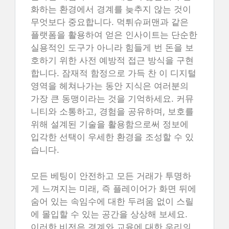
화하는 환경에서 경계를 늦추지 않는 것이
무엇보다 중요합니다. 먹튀슈퍼맨과 같은
플랫폼을 활용하여 얻은 인사이트는 단순한
실용적인 도구가 아니라 힘들게 번 돈을 보
호하기 위한 사전 예방적 접근 방식을 구현
합니다. 잠재적 함정으로 가득 찬 이 디지털
영역을 헤쳐나가는 동안 지식은 여러분의
가장 큰 동맹이라는 것을 기억하세요. 커뮤
니티와 소통하고, 경험을 공유하며, 보호를
위해 설계된 기술을 활용함으로써 정보에
입각한 선택이 우세한 환경을 조성할 수 있
습니다.
모든 베팅이 안전하고 모든 거래가 투명하
게 느껴지는 미래, 즉 플레이어가 화면 뒤에
숨어 있는 속임수에 대한 두려움 없이 스릴
에 몰입할 수 있는 공간을 상상해 보세요.
이러한 비전은 경계와 교육에 대한 우리의