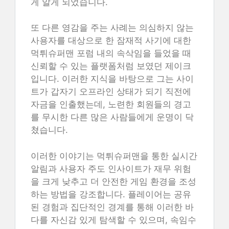
게 알게 되었습니다.
또 다른 영감을 주는 사례는 의심하지 않는
사용자를 대상으로 한 잠재적 사기에 대한
먹튀슈퍼맨 포럼 내의 속삭임을 들었을 때
신뢰할 수 있는 플랫폼처럼 보였던 제이크
입니다. 이러한 지식을 바탕으로 그는 사이
트가 갑자기 오프라인 상태가 되기 직전에
자금을 인출했는데, 노련한 회원들의 경고
를 무시한 다른 많은 사람들에게 운명이 닥
쳤습니다.
이러한 이야기는 먹튀슈퍼맨을 통한 실시간
알림과 사용자 주도 인사이트가 재무 위험
을 크게 낮추고 더 안전한 게임 환경을 조성
하는 방법을 강조합니다. 플레이어는 공유
된 경험과 집단적인 경계를 통해 이러한 바
다를 자신감 있게 탐색할 수 있으며, 속임수