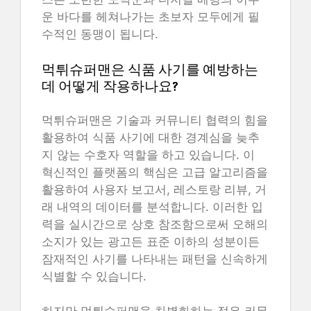
운 바다를 헤쳐나가는 초보자 모두에게 필
수적인 동맹이 됩니다.
먹튀슈퍼맨은 식품 사기를 예방하는
데 어떻게 작용하나요?
먹튀슈퍼맨은 기술과 커뮤니티 협력의 힘을
활용하여 식품 사기에 대한 경계심을 늦추
지 않는 수호자 역할을 하고 있습니다. 이
혁신적인 플랫폼의 핵심은 고급 알고리즘을
활용하여 사용자 보고서, 레스토랑 리뷰, 거
래 내역의 데이터를 분석합니다. 이러한 입
력을 실시간으로 상호 참조함으로써 오해의
소지가 있는 광고든 표준 이하의 성분이든
잠재적인 사기를 나타내는 패턴을 신속하게
식별할 수 있습니다.