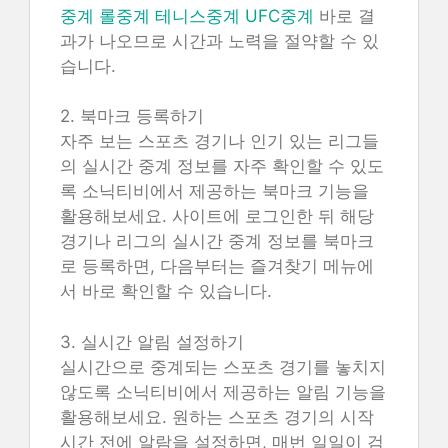
중계 롤중계 테니스중계 UFC중계
바로 결
과가 나오므로 시간과 노력을 절약할 수 있
습니다.
2. 북마크 등록하기
자주 보는 스포츠 경기나 인기 있는 리그들
의 실시간 중계 정보를 자주 확인할 수 있도
록 소닉티비에서 제공하는 북마크 기능을
활용해보세요. 사이트에 로그인한 뒤 해당
경기나 리그의 실시간 중계 정보를 북마크
로 등록하면, 다음부터는 즐겨찾기 메뉴에
서 바로 확인할 수 있습니다.
3. 실시간 알림 설정하기
실시간으로 중계되는 스포츠 경기를 놓치지
않도록 소닉티비에서 제공하는 알림 기능을
활용해보세요. 원하는 스포츠 경기의 시작
시간 전에 알람을 설정하면, 매번 일일이 검