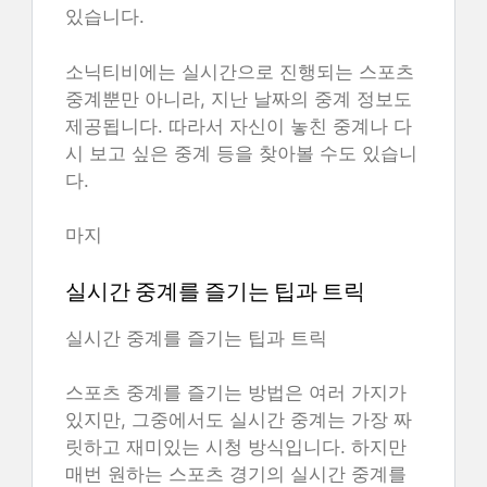
있습니다.
소닉티비에는 실시간으로 진행되는 스포츠
중계뿐만 아니라, 지난 날짜의 중계 정보도
제공됩니다. 따라서 자신이 놓친 중계나 다
시 보고 싶은 중계 등을 찾아볼 수도 있습니
다.
마지
실시간 중계를 즐기는 팁과 트릭
실시간 중계를 즐기는 팁과 트릭
스포츠 중계를 즐기는 방법은 여러 가지가
있지만, 그중에서도 실시간 중계는 가장 짜
릿하고 재미있는 시청 방식입니다. 하지만
매번 원하는 스포츠 경기의 실시간 중계를