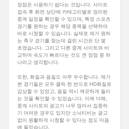
장점은 사용하기 쉽다는 것입니다. 사이트
접속 후 화면 상단에 카테고리별로 정리된
중계 일정을 확인할 수 있으며, 특정 스포츠
경기를 원하는 경우 해당 종목을 선택하여
바로 시청할 수 있습니다. 실제로 제가 원하
는 축구 경기를 찾는데 걸린 시간은 단 몇
초였습니다. 그리고 다른 중계 사이트와 비
교하여 속도가 빠르다는 것도 큰 장점 중 하
나라고 생각합니다.
또한, 화질과 음질도 아주 우수합니다. 제가
본 경기들은 모두 클릭 한 번으로 HD화질로
감상할 수 있었고, 음질 역시 깨끗하게 들리
는 것을 확인할 수 있었습니다. 이에 더해,
중계 사이트의 광고가 너무 많아서 집중하
기 어려운 경우도 있지만 소닉티비는 광고
없이 원활하게 시청할 수 있다는 점도 마음
에 들었습니다.