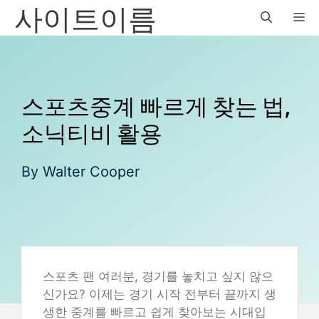
사이트이름
Skip
M
to
content
스포츠중계 빠르게 찾는 법,
소닉티비 활용
By
Walter Cooper
스포츠 팬 여러분, 경기를 놓치고 싶지 않으
신가요? 이제는 경기 시작 전부터 끝까지 생
생한 중계를 빠르고 쉽게 찾아보는 시대입