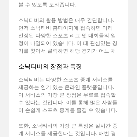
볼 수 있도록 도와줍니다.
소닉티비의 활용 방법은 매우 간단합니다.
먼저 소닉티비 홈페이지에 접속하면 미리
선정된 다양한 스포츠 리그 및 대회들의 일
정이 나열되어 있습니다. 이 때 관심있는 경
기를 찾아서 클릭하면 해당 경기가 어느 채
소닉티비의 장점과 특징
소닉티비는 다양한 스포츠 중계 서비스를
제공하는 인기 있는 온라인 플랫폼입니다.
이 서비스의 가장 큰 장점은 무료로 접속할
수 있다는 것입니다. 이를 통해 많은 사람들
이 손쉽게 스포츠 중계를 즐길 수 있습니다.
또한, 소닉티비의 가장 큰 특징은 실시간 중
계 서비스를 제공한다는 것입니다. 매번 경