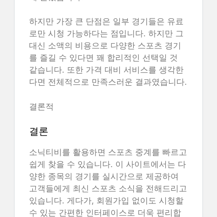
하지만 가장 큰 단점은 일부 경기들은 유료
로만 시청 가능하다는 점입니다. 하지만 그
대신 소액의 비용으로 다양한 스포츠 경기
를 즐길 수 있다면 꽤 합리적인 선택일 것
같습니다. 또한 가격 대비 서비스를 생각한
다면 전체적으로 만족스러운 결과였습니다.
결론적
결론
소닉티비를 활용하면 스포츠 중계를 빠르고
쉽게 찾을 수 있습니다. 이 사이트에서는 다
양한 종목의 경기를 실시간으로 제공하여
고객들에게 최신 스포츠 소식을 전해드리고
있습니다. 게다가, 회원가입 없이도 시청할
수 있는 간편한 인터페이스로 더욱 편리합