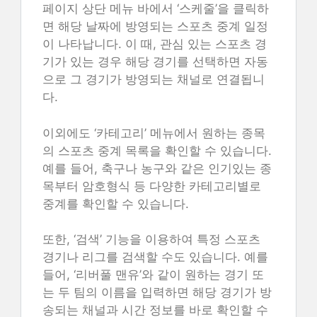
페이지 상단 메뉴 바에서 ‘스케줄’을 클릭하
면 해당 날짜에 방영되는 스포츠 중계 일정
이 나타납니다. 이 때, 관심 있는 스포츠 경
기가 있는 경우 해당 경기를 선택하면 자동
으로 그 경기가 방영되는 채널로 연결됩니
다.
이외에도 ‘카테고리’ 메뉴에서 원하는 종목
의 스포츠 중계 목록을 확인할 수 있습니다.
예를 들어, 축구나 농구와 같은 인기있는 종
목부터 암호형식 등 다양한 카테고리별로
중계를 확인할 수 있습니다.
또한, ‘검색’ 기능을 이용하여 특정 스포츠
경기나 리그를 검색할 수도 있습니다. 예를
들어, ‘리버풀 맨유’와 같이 원하는 경기 또
는 두 팀의 이름을 입력하면 해당 경기가 방
송되는 채널과 시간 정보를 바로 확인할 수