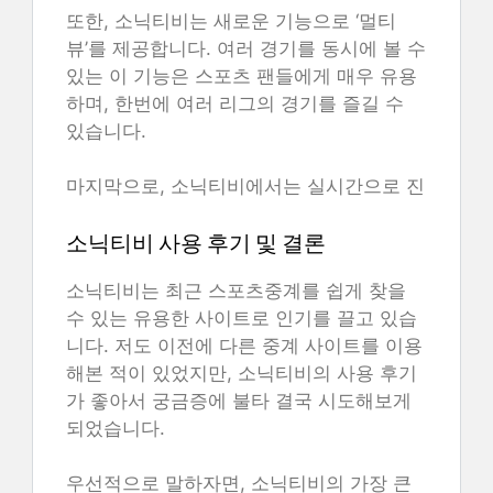
또한, 소닉티비는 새로운 기능으로 ‘멀티
뷰’를 제공합니다. 여러 경기를 동시에 볼 수
있는 이 기능은 스포츠 팬들에게 매우 유용
하며, 한번에 여러 리그의 경기를 즐길 수
있습니다.
마지막으로, 소닉티비에서는 실시간으로 진
소닉티비 사용 후기 및 결론
소닉티비는 최근 스포츠중계를 쉽게 찾을
수 있는 유용한 사이트로 인기를 끌고 있습
니다. 저도 이전에 다른 중계 사이트를 이용
해본 적이 있었지만, 소닉티비의 사용 후기
가 좋아서 궁금증에 불타 결국 시도해보게
되었습니다.
우선적으로 말하자면, 소닉티비의 가장 큰