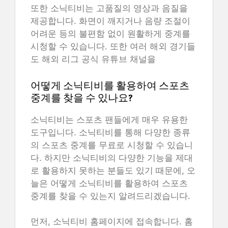
또한 소닉티비는 고품질의 영상과 음질을
제공합니다. 화면이 깨지거나 음량 조절이
어려운 등의 불편함 없이 원활하게 중계를
시청할 수 있습니다. 또한 여러 해외 경기들
도 해외 리그 공식 유튜브 채널을
어떻게 소닉티비를 활용하여 스포츠
중계를 찾을 수 있나요?
소닉티비는 스포츠 팬들에게 매우 유용한
도구입니다. 소닉티비를 통해 다양한 종류
의 스포츠 중계를 무료로 시청할 수 있습니
다. 하지만 소닉티비의 다양한 기능을 제대
로 활용하지 못하는 분들도 있기 때문에, 오
늘은 어떻게 소닉티비를 활용하여 스포츠
중계를 찾을 수 있는지 알려드리겠습니다.
먼저, 소닉티비 홈페이지에 접속합니다. 홈