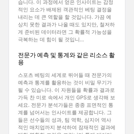
습니다. 이 과정에서 얻은 인사이트는 감정
적인 요소가 배제된 객관적인 베팅 결정을
내리는 데 큰 역할을 할 것입니다. 가끔 예
상치 못한 결과가 나올 때도 있지만, 철저하
게 준비된 데이터라면 그 확률적 가능성을
극복하는 데 힘이 될 것입니…
전문가 예측 및 통계와 같은 리소스 활
용
스포츠 베팅의 세계로 뛰어들 때 전문가의
예측과 통계를 활용하는 것이 비밀 무기가
될 수 있습니다. 이 자원들을 확률과 결과로
가득 찬 미로 속에서 개인 GPS로 생각해 보
세요. 전문가 분석가들은 종종 표면적인 통
계를 넘어서는 인사이트를 제공합니다. 그
들은 선수들의 성과, 팀 역학, 심지어 역사
적인 매치업까지 분석하여 잠재적인 결과에