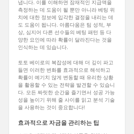
냅니다. 이를 이해하면 잠재적인 지급액을
측정하는 데 도움이 될 뿐만 아니라 베팅 위
치에 대한 정보에 입각한 결정을 내리는 데
도 도움이 됩니다. 아름다움은 팀 성적, 부
상, 심지어 다른 선수들의 베팅 패턴 등 다
양한 요인에 따라 확률이 달라진다는 것을
인식하는 데 있습니다.
토토 베이로의 복잡성에 대해 더 깊이 파고
들면 이러한 변화를 효과적으로 해석하고
확률이 예기치 않게 변동할 때 유리한 상황
을 활용할 수 있는 전략을 발견할 수 있습니
다. 모든 짜릿한 순간을 즐기면서 성공 가능
성을 높이기 위해 줄 사이를 읽고 분석 기술
을 사용하는 것이 중요합니다!
효과적으로 자금을 관리하는 팁