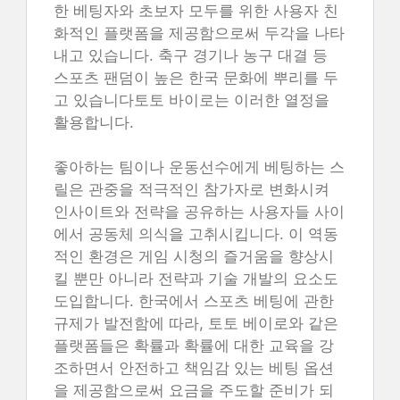
한 베팅자와 초보자 모두를 위한 사용자 친
화적인 플랫폼을 제공함으로써 두각을 나타
내고 있습니다. 축구 경기나 농구 대결 등
스포츠 팬덤이 높은 한국 문화에 뿌리를 두
고 있습니다토토 바이로는 이러한 열정을
활용합니다.
좋아하는 팀이나 운동선수에게 베팅하는 스
릴은 관중을 적극적인 참가자로 변화시켜
인사이트와 전략을 공유하는 사용자들 사이
에서 공동체 의식을 고취시킵니다. 이 역동
적인 환경은 게임 시청의 즐거움을 향상시
킬 뿐만 아니라 전략과 기술 개발의 요소도
도입합니다. 한국에서 스포츠 베팅에 관한
규제가 발전함에 따라, 토토 베이로와 같은
플랫폼들은 확률과 확률에 대한 교육을 강
조하면서 안전하고 책임감 있는 베팅 옵션
을 제공함으로써 요금을 주도할 준비가 되