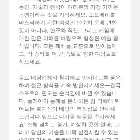
동안, 기술과 전략이 여러분의 가장 가까운
동맹이라는 것을 기억하세요. 토토베이를
마스터하기 위한 여정은 단순히 운에 관한
것이 아니라, 연구와 직관, 그리고 게임에
대한 깊은 이해를 바탕으로 형성된 예술 형
식입니다. 모든 패배를 교훈으로 받아들이
고, 각 승리를 더 큰 숙달을 향한 디딤돌로
삼으세요.
동료 베팅업체와 참여하고 인사이트를 공유
하며 접근 방식을 계속 발전시키세요—결국
스포츠의 판도는 순식간에 바뀔 수 있습니
다. 플레이어 통계를 분석하든 팀 역학에 뛰
어들든 호기심이 베팅의 복잡성을 안내해
드립니다.앞으로 다가올 일들을 준비하세
요: 스릴 넘치는 경기, 예상치 못한 결과, 그
리고 당신의 기술을 더욱 발전시킬 수 있는
수많은 기회들. 토토베이에 대한 헌신과 열