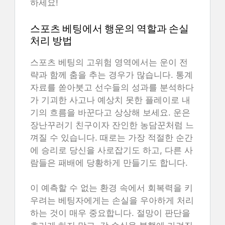
하세요!
스포츠 베팅에서 행운의 역할과 손실
처리 방법
스포츠 베팅의 고위험 영역에서는 운이 전
략과 함께 춤을 추는 경우가 많습니다. 통계
자료를 쏟아붓고 선수들의 성과를 분석하다
가 기괴한 사고나 예상치 못한 플레이로 내
기의 흐름을 바꾼다고 상상해 보세요. 운은
장난꾸러기 친구이자 잔인한 농담꾼처럼 느
껴질 수 있습니다. 때로는 가장 적절한 순간
에 승리로 당신을 사로잡기도 하고, 다른 사
람들은 패배에 당황하게 만들기도 합니다.
이 예측할 수 없는 환경 속에서 회복력을 키
우려는 베팅자에게는 손실을 우아하게 처리
하는 것이 매우 중요합니다. 절망이 판단을