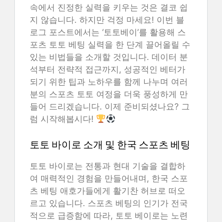
속에서 진정한 실력을 키우는 것은 결코 쉽
지 않습니다. 하지만 걱정 마세요! 이번 블
로그 포스트에서는 ‘토토베이’를 활용해 스
포츠 토토 베팅 실력을 한 단계 끌어올릴 수
있는 비법들을 소개할 것입니다. 데이터 분
석부터 전략적 접근까지, 성공적인 베터가
되기 위한 팁과 노하우를 함께 나누며 여러
분의 스포츠 토토 여정을 더욱 풍성하게 만
들어 드리겠습니다. 이제 준비되셨나요? 그
럼 시작해봅시다!
토토 바이로 소개 및 한국 스포츠 베팅
토토 바이로는 전통과 현대 기술을 결합하
여 매력적인 경험을 만들어내며, 한국 스포
츠 베팅 애호가들에게 활기찬 허브로 떠오
르고 있습니다. 스포츠 베팅의 인기가 전국
적으로 급증함에 따라, 토토 베이로는 노련