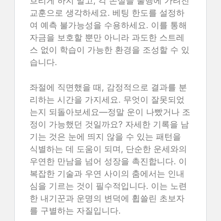
흐리게 하지 말고, 각 손실을 불행에 가려진
교훈으로 생각하세요. 베팅 한도를 설정하
여 예측 불가능성을 수용하세요. 이를 통해
자금을 보호할 뿐만 아니라 과도한 스트레
스 없이 학습이 가능한 환경을 조성할 수 있
습니다.
좌절에 직면했을 때, 감정적으로 결과를 분
리하는 시간을 가지세요. 무엇이 잘못되었
는지 되돌아보세요—정말 운이 나빴거나 조
정이 가능했던 것일까요? 자세한 기록을 남
기는 것은 눈에 띄지 않을 수 있는 패턴을
식별하는 데 도움이 되며, 단순한 운세와의
우연한 만남을 넘어 성장을 촉진합니다. 이
복잡한 기술과 우연 사이의 춤에서는 인내
심을 기르는 것이 필수적입니다. 이는 노련
한 내기꾼과 운명의 변덕에 휩쓸린 초보자
를 구별하는 자질입니다.