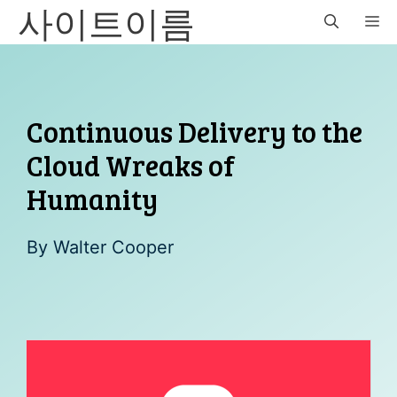
사이트이름
Skip
M
to
content
Continuous Delivery to the
Cloud Wreaks of
Humanity
By
Walter Cooper