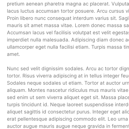
pretium aenean pharetra magna ac placerat. Vulputate
lacus luctus accumsan tortor posuere. Arcu cursus v
Proin libero nunc consequat interdum varius sit. Sagitt
mauris sit amet massa vitae. Lorem donec massa sap
Accumsan lacus vel facilisis volutpat est velit egesta
imperdiet nulla malesuada. Adipiscing diam donec adi
ullamcorper eget nulla facilisi etiam. Turpis massa tin
amet.
Nunc sed velit dignissim sodales. Arcu ac tortor dig
tortor. Risus viverra adipiscing at in tellus integer fe
Sodales neque sodales ut etiam. Tortor at auctor ur
aliquam. Montes nascetur ridiculus mus mauris vitae
sed enim ut sem viverra aliquet eget sit. Massa place
turpis tincidunt id. Neque laoreet suspendisse interd
aliquet sagittis id consectetur purus. Integer eget ali
erat pellentesque adipiscing commodo elit. Leo urn
auctor augue mauris augue neque gravida in fermen