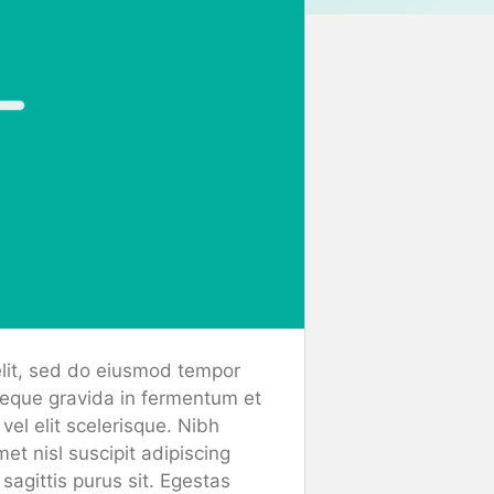
elit, sed do eiusmod tempor
neque gravida in fermentum et
vel elit scelerisque. Nibh
et nisl suscipit adipiscing
agittis purus sit. Egestas