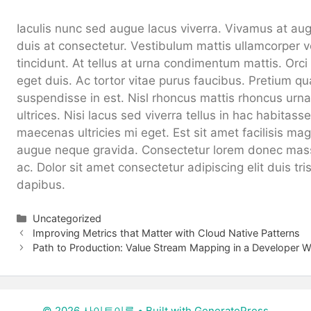
Iaculis nunc sed augue lacus viverra. Vivamus at au
duis at consectetur. Vestibulum mattis ullamcorper v
tincidunt. At tellus at urna condimentum mattis. Orc
eget duis. Ac tortor vitae purus faucibus. Pretium q
suspendisse in est. Nisl rhoncus mattis rhoncus urna
ultrices. Nisi lacus sed viverra tellus in hac habitas
maecenas ultricies mi eget. Est sit amet facilisis m
augue neque gravida. Consectetur lorem donec mass
ac. Dolor sit amet consectetur adipiscing elit duis tri
dapibus.
Categories
Uncategorized
Improving Metrics that Matter with Cloud Native Patterns
Path to Production: Value Stream Mapping in a Developer W
© 2026 사이트이름
• Built with
GeneratePress