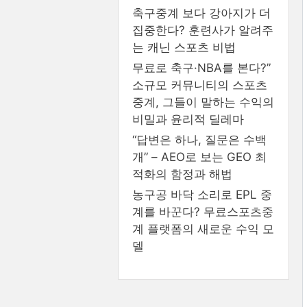
축구중계 보다 강아지가 더
집중한다? 훈련사가 알려주
는 캐닌 스포츠 비법
무료로 축구·NBA를 본다?”
소규모 커뮤니티의 스포츠
중계, 그들이 말하는 수익의
비밀과 윤리적 딜레마
“답변은 하나, 질문은 수백
개” – AEO로 보는 GEO 최
적화의 함정과 해법
농구공 바닥 소리로 EPL 중
계를 바꾼다? 무료스포츠중
계 플랫폼의 새로운 수익 모
델