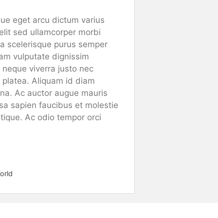
gue eget arcu dictum varius
elit sed ullamcorper morbi
i a scelerisque purus semper
uam vulputate dignissim
 neque viverra justo nec
se platea. Aliquam id diam
agna. Ac auctor augue mauris
a sapien faucibus et molestie
stique. Ac odio tempor orci
orld