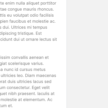
 enim nulla aliquet porttitor
itae congue mauris rhoncus.
is eu volutpat odio facilisis
ien faucibus et molestie ac.
s dui. Ultrices mi tempus
piscing tristique. Est
cidunt dui ut ornare lectus sit
nissim convallis aenean et
ugiat scelerisque varius.
na nunc id cursus metus
 ultricies leo. Diam maecenas
rat duis ultricies lacus sed
um consectetur. Eget velit
quet nibh praesent. Iaculis at
a molestie at elementum. Ac
tum et.