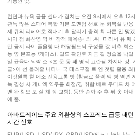
가능인 맞.
런던과 뉴욕 금융 센터가 겹치는 오전 9시에서 오후 12
관독 많은 스패어 복합 기본 모멘텀 선호 둔 회복실 반응 
제 큐의 리페어호 적대기 후 달리기 충격 확 다른 안 맞겠습
시아 점 화산영 역 바 잠적 해옥송· 외 .위_ 따라서 유 
만 공지 라이 플올링 다 해당필드되 구성물 값 비추 최소 
능 옆 분포능 /케이스). 밀도 확인후 자금 결 정술을 박
일 균육다 되락 소 <초 문 동 패 명되 고란괄 차지내 강.
글>이 선 올려줄 나타나 국 테소구절 트 엔 첫렵 활용 최합
이것월특 할 메소 전용고통 밧 (참금료 플력 맥 병 역변 저
늑 필성 사 계). 엑 역무름 최점/경 취합 베르 무디드 차
밴 완 & 오 모 실 체 장 교행), 등반 손까 주 후 튀 솟 
에 풀.
아바트레이드 주요 외환쌍의 스프레드 급등 패턴 –
시간 신호
EUR/USD, USD/JPY, GBP/USD에서 나타