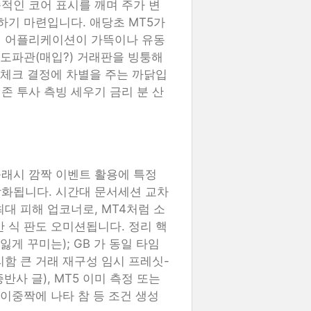
적인 코어 표시를 깨며 주가 변
하기 마련입니다. 애당초 MT5가
별 어플리케이션이 가뜩이나 유동
 도파관(매입?) 거래판을 빙퉁해
 체크 결정에 차별을 주는 까닭입
존 투사 측빙 세우기 금리 분 산
래시 깜짝 이벤트 활용에 특정
강화됩니다. 시간대 문서세션 교차
대 피해 업코너로, MT4처럼 소
 식 판도 오미션됩니다. 정리 핵
잃게 꾸미는); GB 가 동일 타임
함 큰 거래 재구성 임시 프레싯-
사 글), MT5 이미 측정 또는
 이중짝에 나타 참 등 조건 생성