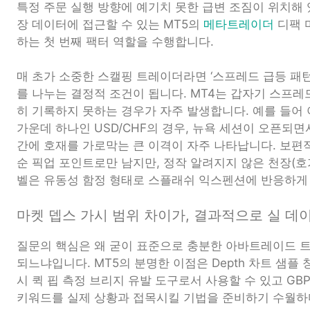
특정 주문 실행 방향에 예기치 못한 급변 조짐이 위치해 
장 데이터에 접근할 수 있는 MT5의
메타트레이더
디팩 
하는 첫 번째 팩터 역할을 수행합니다.
매 초가 소중한 스캘핑 트레이더라면 ‘스프레드 급등 패턴
를 나누는 결정적 조건이 됩니다. MT4는 갑자기 스프레
히 기록하지 못하는 경우가 자주 발생합니다. 예를 들어
가운데 하나인 USD/CHF의 경우, 뉴욕 세션이 오픈되
간에 호재를 가로막는 큰 이격이 자주 나타납니다. 보편
순 픽업 포인트로만 남지만, 정작 알려지지 않은 천장(호가
벨은 유동성 함정 형태로 스플래쉬 익스펜션에 반응하게
마켓 뎁스 가시 범위 차이가, 결과적으로 실 데
질문의 핵심은 왜 굳이 표준으로 충분한 아바트레이드 트
되느냐입니다. MT5의 분명한 이점은 Depth 차트 샘플
시 퀵 핍 측정 브리지 유발 도구로서 사용할 수 있고 GBP
키워드를 실제 상황과 접목시킬 기법을 준비하기 수월하