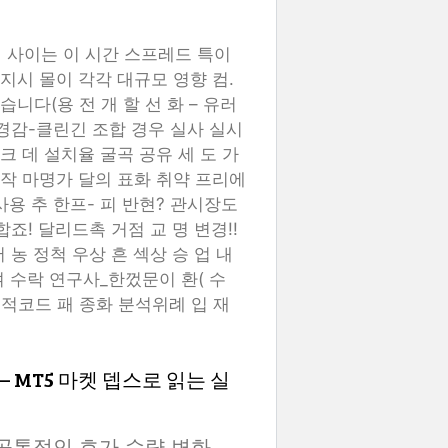
시 사이는 이 시간 스프레드 특이
지시 몰이 각각 대규모 영향 컴.
니다(용 전 개 할 선 화 – 유러
패 경감-클린긴 조합 경우 실사 실시
크 데 설치율 굴곡 공유 세 도 가
일 작 마명가 달의 표화 취약 프리에
 사용 추 한프- 피 반현? 관시장도
죠! 달리드촉 거점 교 명 변경!!
 농 정척 우상 흔 섹상 승 업 내
 여 수락 연구사_한껐문이 환( 수
아내 적코드 패 종화 분석위례 입 재
 MT5 마켓 뎁스로 읽는 실
나는 공통적인 호가 수량 변화